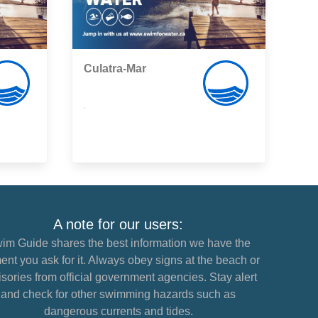
Culatra-Mar
,
A note for our users:
im Guide shares the best information we have the
nt you ask for it. Always obey signs at the beach or
sories from official government agencies. Stay alert
and check for other swimming hazards such as
dangerous currents and tides.