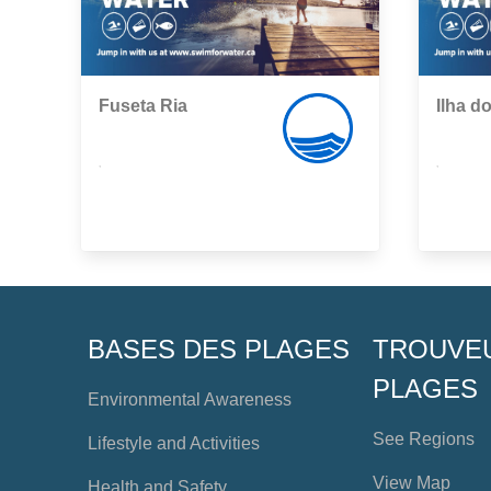
Fuseta Ria
Ilha d
,
,
BASES DES PLAGES
TROUVE
PLAGES
Environmental Awareness
See Regions
Lifestyle and Activities
View Map
Health and Safety