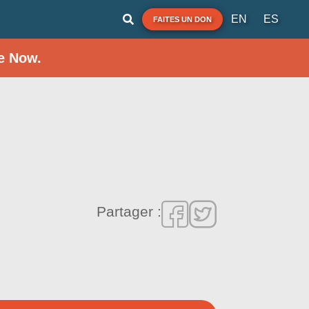
EN
ES
FAITES UN DON
e Now.
Partager :