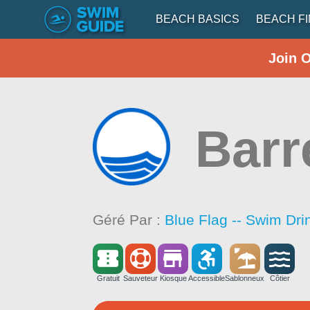
BEACH BASICS
BEACH F
Join 
Barr
Géré Par :
Blue Flag -- Swim Dri
Gratuit
Sauveteur
Kiosque
Accessible
Sablonneux
Côtier