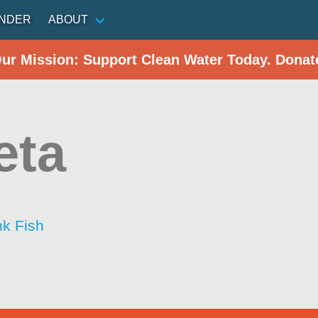
INDER
ABOUT
Our Mission: Support Clean Water Today. Donat
eta
nk Fish