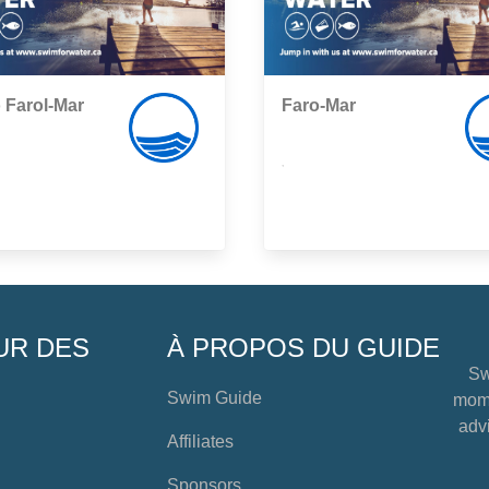
o Farol-Mar
Faro-Mar
,
UR DES
À PROPOS DU GUIDE
Sw
Swim Guide
mome
advi
Affiliates
Sponsors