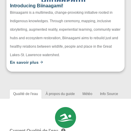
Introducing Biinaagami!
Biinaagami is a multimedia, change-provoking initiative rooted in
Indigenous knowledges. Through ceremony, mapping, inclusive
storytelling, augmented reality, experiential learning, community water
hubs and ecosystem restoration, Biinaagami aims to rebuild just and
healthy relations between wildlife, people and place in the Great
Lakes-St. Lawrence watershed.
En savoir plus
Qualité de l'eau
À propos du guide
Météo
Info Source
Current Qualité de l'eau