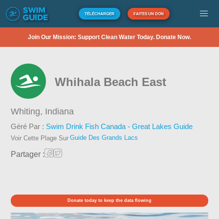
TÉLÉCHARGER
FAITES UN DON
Join Our Mission: Support Clean Water Today. Donate Now.
Whihala Beach East
Whiting,
Indiana
Géré Par :
Swim Drink Fish Canada - Great Lakes Guide
Guide Des Grands Lacs
Voir Cette Plage Sur
Partager :
Donate today to keep the data flowing