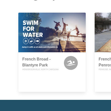
French Broad -
French
Blantyre Park
Penro
HENDERSONVILLE, NORTH CAROLINA
PENROSE, N