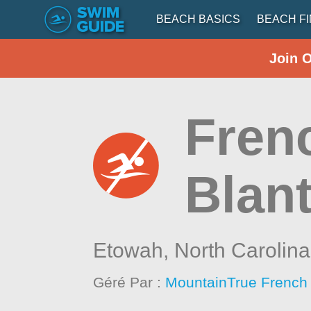
BEACH BASICS
BEACH F
Join 
Fren
Blan
Etowah,
North Carolina
Géré Par :
MountainTrue French