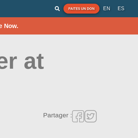
EN
ES
FAITES UN DON
e Now.
r at
Partager :