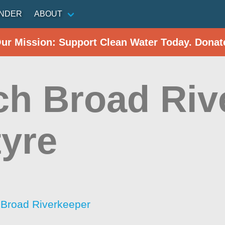
INDER
ABOUT
Our Mission: Support Clean Water Today. Donat
ch Broad Rive
tyre
 Broad Riverkeeper