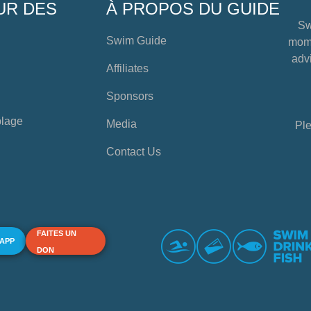
UR DES
À PROPOS DU GUIDE
Sw
Swim Guide
mome
advi
Affiliates
Sponsors
plage
Media
Ple
Contact Us
FAITES UN
 APP
DON