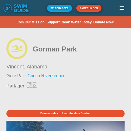
TÉLÉCHARGER
FAITES UN DON
Join Our Mission: Support Clean Water Today. Donate Now.
Gorman Park
Vincent,
Alabama
Géré Par :
Coosa Riverkeeper
Partager :
Donate today to keep the data flowing