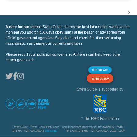
A note for our users:
Swim Guide shares the best information we have the
moment you ask for it. Always obey signs at the beach or advisories from
official government agencies. Stay alert and check for other swimming
hazards such as dangerous currents and tides.
Please report your pollution concerns so Affiliates can help keep other
beach-goers safe.
GET THE APP
FAITES UN DON
Swim Guide is supported by
* The RBC Foundation
Swim Guide, "Swim Drink Fish icons," and associated trademarks are owned by SWIM
DRINK FISH CANADA |
See Legal
© SWIM DRINK FISH CANADA, 2011 - 2026