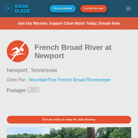
TÉLÉCHARGER
FAITES UN DON
Join Our Mission: Support Clean Water Today. Donate Now.
French Broad River at
Newport
Newport,
Tennessee
Géré Par :
MountainTrue French Broad Riverkeeper
Partager :
Donate today to keep the data flowing