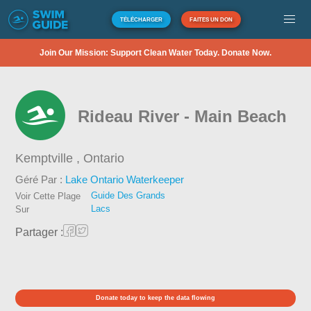
TÉLÉCHARGER
FAITES UN DON
Join Our Mission: Support Clean Water Today. Donate Now.
Rideau River - Main Beach
Kemptville ,
Ontario
Géré Par :
Lake Ontario Waterkeeper
Guide Des Grands
Voir Cette Plage
Lacs
Sur
Partager :
Donate today to keep the data flowing