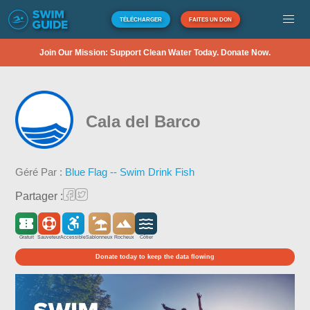
TÉLÉCHARGER
FAITES UN DON
Join Our Mission: Support Clean Water Today. Donate Now.
Cala del Barco
Géré Par :
Blue Flag -- Swim Drink Fish
Partager :
Gratuit
Sauveteur
Accessible
Sablonneux
Rocheux
Côtier
Donate today to keep the data flowing