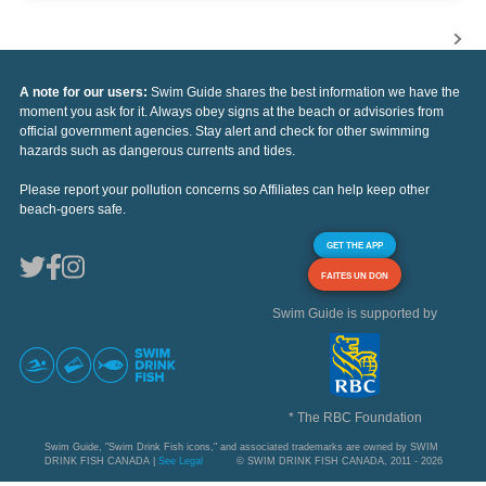
A note for our users:
Swim Guide shares the best information we have the
moment you ask for it. Always obey signs at the beach or advisories from
official government agencies. Stay alert and check for other swimming
hazards such as dangerous currents and tides.
Please report your pollution concerns so Affiliates can help keep other
beach-goers safe.
GET THE APP
FAITES UN DON
Swim Guide is supported by
* The RBC Foundation
Swim Guide, "Swim Drink Fish icons," and associated trademarks are owned by SWIM
DRINK FISH CANADA |
See Legal
© SWIM DRINK FISH CANADA, 2011 - 2026