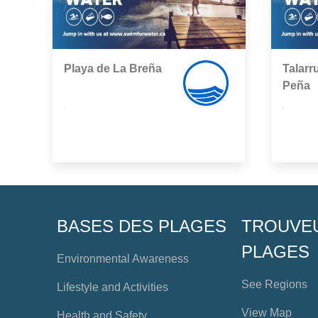
Playa de La Breña
Talarr
Peña
,
,
BASES DES PLAGES
TROUVE
PLAGES
Environmental Awareness
See Regions
Lifestyle and Activities
View Map
Health and Safety