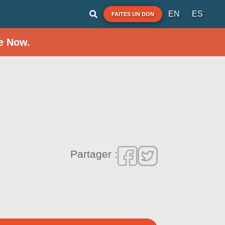
EN
ES
FAITES UN DON
e Now.
Partager :