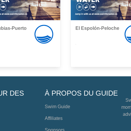
ubias-Puerto
El Espolón-Peloche
,
UR DES
À PROPOS DU GUIDE
Sw
Swim Guide
mome
advi
Affiliates
Sponsors