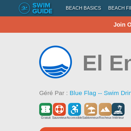
BEACH BASICS
BEACH F
Join 
El E
Géré Par :
Blue Flag -- Swim Dri
Gratuit
Sauveteur
Accessible
Sablonneux
Rocheux
Intérieur