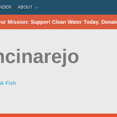
INDER
ABOUT
Our Mission: Support Clean Water Today. Donat
ncinarejo
nk Fish