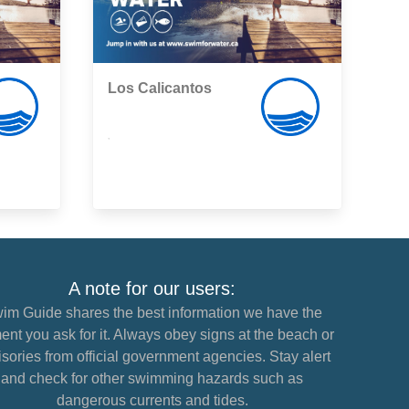
Los Calicantos
,
A note for our users:
im Guide shares the best information we have the
nt you ask for it. Always obey signs at the beach or
sories from official government agencies. Stay alert
and check for other swimming hazards such as
dangerous currents and tides.