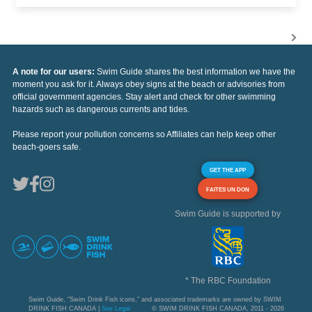
A note for our users:
Swim Guide shares the best information we have the
moment you ask for it. Always obey signs at the beach or advisories from
official government agencies. Stay alert and check for other swimming
hazards such as dangerous currents and tides.
Please report your pollution concerns so Affiliates can help keep other
beach-goers safe.
GET THE APP
FAITES UN DON
Swim Guide is supported by
* The RBC Foundation
Swim Guide, "Swim Drink Fish icons," and associated trademarks are owned by SWIM
DRINK FISH CANADA |
See Legal
© SWIM DRINK FISH CANADA, 2011 - 2026