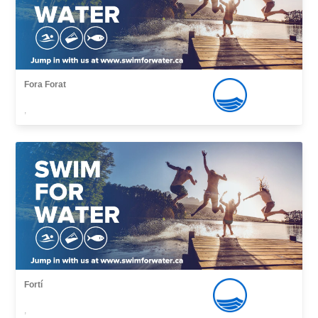
Fora Forat
,
Fortí
,