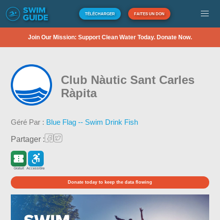
TÉLÉCHARGER
FAITES UN DON
Join Our Mission: Support Clean Water Today. Donate Now.
Club Nàutic Sant Carles
Ràpita
Géré Par :
Blue Flag -- Swim Drink Fish
Partager :
Gratuit
Accessible
Donate today to keep the data flowing