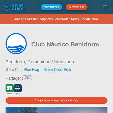
TÉLÉCHARGER
FAITES UN DON
Join Our Mission: Support Clean Water Today. Donate Now.
Club Náutico Benidorm
Benidorm,
Comunidad Valenciana
Géré Par :
Blue Flag -- Swim Drink Fish
Partager :
Gratuit
Côtier
Donate today to keep the data flowing