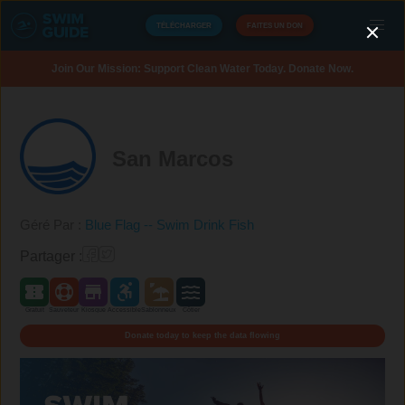
TÉLÉCHARGER
FAITES UN DON
Join Our Mission: Support Clean Water Today. Donate Now.
San Marcos
Géré Par :
Blue Flag -- Swim Drink Fish
Partager :
Gratuit
Sauveteur
Kiosque
Accessible
Sablonneux
Côtier
Donate today to keep the data flowing