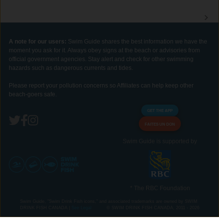
A note for our users:
Swim Guide shares the best information we have the
moment you ask for it. Always obey signs at the beach or advisories from
official government agencies. Stay alert and check for other swimming
hazards such as dangerous currents and tides.
Please report your pollution concerns so Affiliates can help keep other
beach-goers safe.
GET THE APP
FAITES UN DON
Swim Guide is supported by
* The RBC Foundation
Swim Guide, "Swim Drink Fish icons," and associated trademarks are owned by SWIM
DRINK FISH CANADA |
See Legal
© SWIM DRINK FISH CANADA, 2011 - 2026