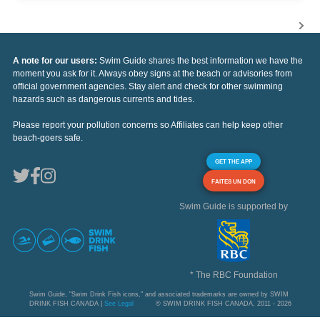
A note for our users:
Swim Guide shares the best information we have the
moment you ask for it. Always obey signs at the beach or advisories from
official government agencies. Stay alert and check for other swimming
hazards such as dangerous currents and tides.
Please report your pollution concerns so Affiliates can help keep other
beach-goers safe.
GET THE APP
FAITES UN DON
Swim Guide is supported by
* The RBC Foundation
Swim Guide, "Swim Drink Fish icons," and associated trademarks are owned by SWIM
DRINK FISH CANADA |
See Legal
© SWIM DRINK FISH CANADA, 2011 - 2026