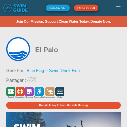
TÉLÉCHARGER
FAITES UN DON
Join Our Mission: Support Clean Water Today. Donate Now.
El Palo
Géré Par :
Blue Flag -- Swim Drink Fish
Partager :
Gratuit
Sauveteur
Kiosque
Accessible
Sablonneux
Côtier
Donate today to keep the data flowing