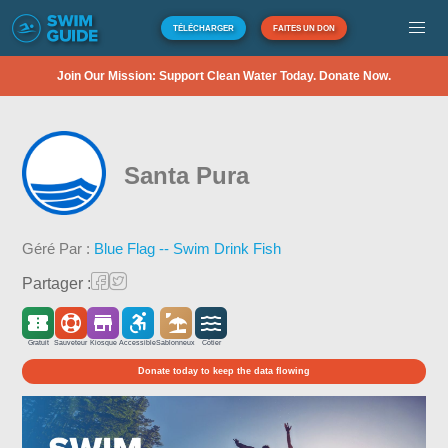
TÉLÉCHARGER
FAITES UN DON
Join Our Mission: Support Clean Water Today. Donate Now.
Santa Pura
Géré Par :
Blue Flag -- Swim Drink Fish
Partager :
Gratuit
Sauveteur
Kiosque
Accessible
Sablonneux
Côtier
Donate today to keep the data flowing