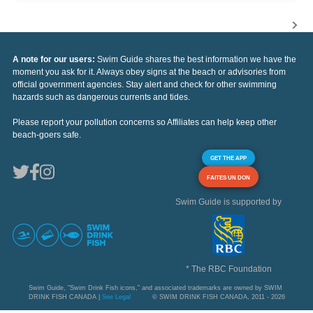
A note for our users:
Swim Guide shares the best information we have the
moment you ask for it. Always obey signs at the beach or advisories from
official government agencies. Stay alert and check for other swimming
hazards such as dangerous currents and tides.
Please report your pollution concerns so Affiliates can help keep other
beach-goers safe.
GET THE APP
FAITES UN DON
Swim Guide is supported by
* The RBC Foundation
Swim Guide, "Swim Drink Fish icons," and associated trademarks are owned by SWIM
DRINK FISH CANADA |
See Legal
© SWIM DRINK FISH CANADA, 2011 - 2026