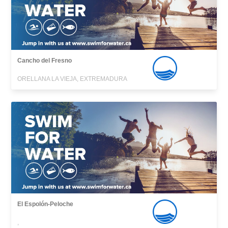
Cancho del Fresno
ORELLANA LA VIEJA, EXTREMADURA
El Espolón-Peloche
,