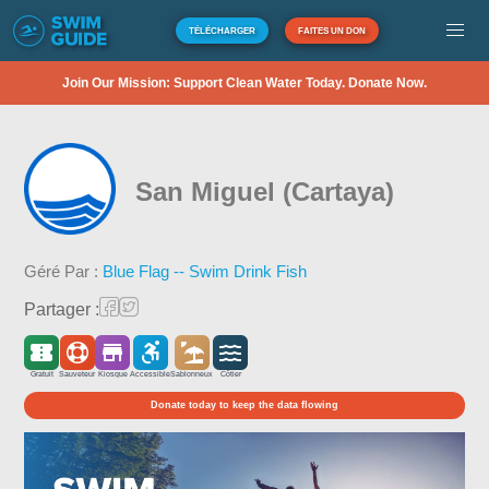
TÉLÉCHARGER
FAITES UN DON
Join Our Mission: Support Clean Water Today. Donate Now.
San Miguel (Cartaya)
Géré Par :
Blue Flag -- Swim Drink Fish
Partager :
Gratuit
Sauveteur
Kiosque
Accessible
Sablonneux
Côtier
Donate today to keep the data flowing