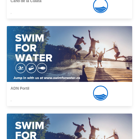
Caño de la Culata
,
ADN Portil
,