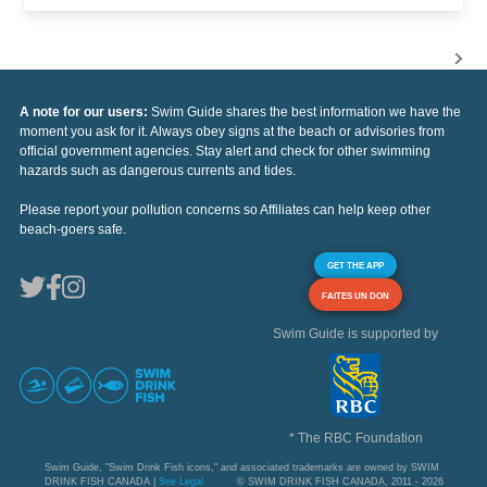
A note for our users:
Swim Guide shares the best information we have the
moment you ask for it. Always obey signs at the beach or advisories from
official government agencies. Stay alert and check for other swimming
hazards such as dangerous currents and tides.
Please report your pollution concerns so Affiliates can help keep other
beach-goers safe.
GET THE APP
FAITES UN DON
Swim Guide is supported by
* The RBC Foundation
Swim Guide, "Swim Drink Fish icons," and associated trademarks are owned by SWIM
DRINK FISH CANADA |
See Legal
© SWIM DRINK FISH CANADA, 2011 - 2026