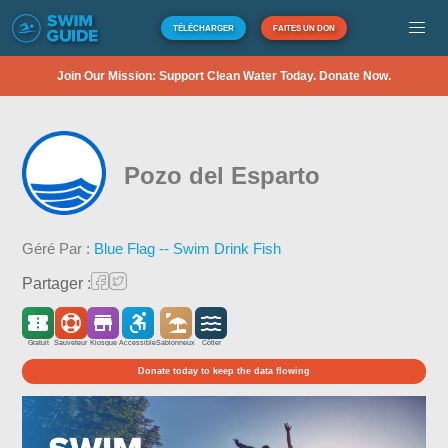
TÉLÉCHARGER
FAITES UN DON
Join Our Mission: Support Clean Water Today. Donate Now.
Pozo del Esparto
Géré Par :
Blue Flag -- Swim Drink Fish
Partager :
Gratuit
Sauveteur
Kiosque
Accessible
Sablonneux
Côtier
Donate today to keep the data flowing