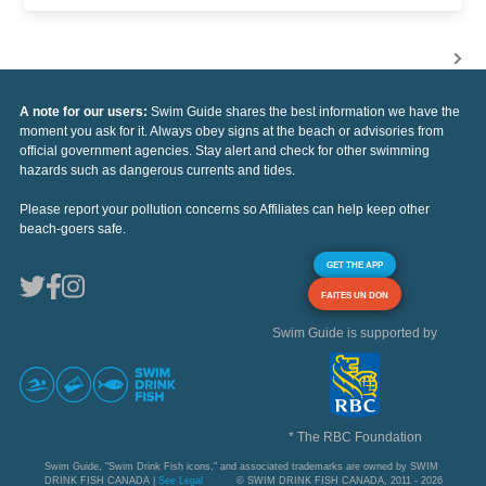
A note for our users:
Swim Guide shares the best information we have the
moment you ask for it. Always obey signs at the beach or advisories from
official government agencies. Stay alert and check for other swimming
hazards such as dangerous currents and tides.
Please report your pollution concerns so Affiliates can help keep other
beach-goers safe.
GET THE APP
FAITES UN DON
Swim Guide is supported by
* The RBC Foundation
Swim Guide, "Swim Drink Fish icons," and associated trademarks are owned by SWIM
DRINK FISH CANADA |
See Legal
© SWIM DRINK FISH CANADA, 2011 - 2026