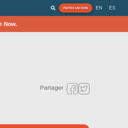
EN
ES
FAITES UN DON
e Now.
Partager :