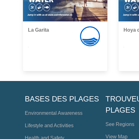
La Garita
Hoya 
,
,
BASES DES PLAGES
TROUVE
PLAGES
Environmental Awareness
See Regions
Lifestyle and Activities
View Map
Health and Safety