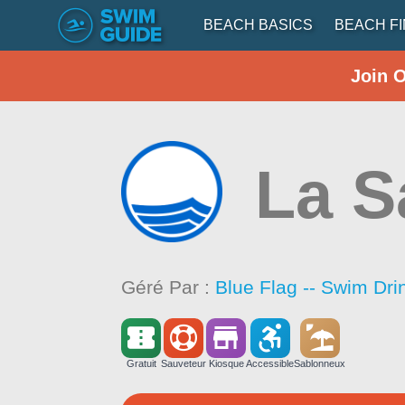
BEACH BASICS
BEACH F
Join 
La S
Géré Par :
Blue Flag -- Swim Dri
Gratuit
Sauveteur
Kiosque
Accessible
Sablonneux