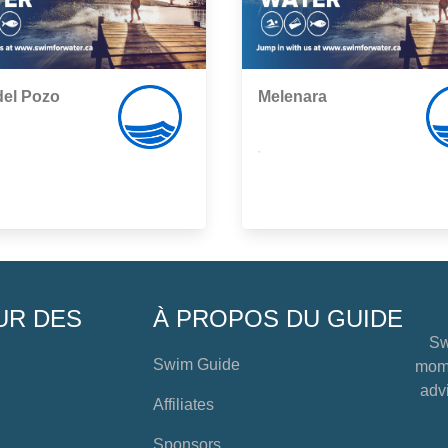
del Pozo
Melenara
,
UR DES
À PROPOS DU GUIDE
Sw
Swim Guide
mome
advi
Affiliates
Sponsors