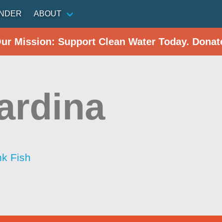
INDER
ABOUT
Our Mission: Support Clean Water Today. Donat
ardina
nk Fish