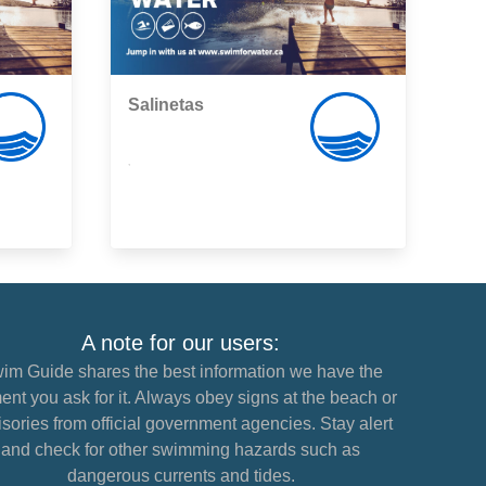
Salinetas
,
A note for our users:
im Guide shares the best information we have the
nt you ask for it. Always obey signs at the beach or
sories from official government agencies. Stay alert
and check for other swimming hazards such as
dangerous currents and tides.