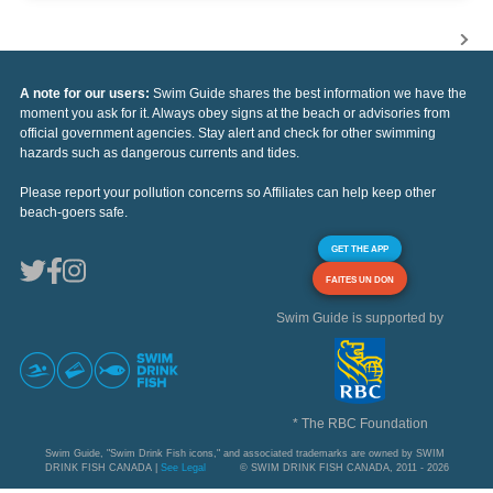
A note for our users:
Swim Guide shares the best information we have the
moment you ask for it. Always obey signs at the beach or advisories from
official government agencies. Stay alert and check for other swimming
hazards such as dangerous currents and tides.
Please report your pollution concerns so Affiliates can help keep other
beach-goers safe.
GET THE APP
FAITES UN DON
Swim Guide is supported by
* The RBC Foundation
Swim Guide, "Swim Drink Fish icons," and associated trademarks are owned by SWIM
DRINK FISH CANADA |
See Legal
© SWIM DRINK FISH CANADA, 2011 - 2026