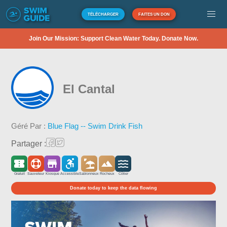
TÉLÉCHARGER
FAITES UN DON
Join Our Mission: Support Clean Water Today. Donate Now.
El Cantal
Géré Par :
Blue Flag -- Swim Drink Fish
Partager :
Gratuit
Sauveteur
Kiosque
Accessible
Sablonneux
Rocheux
Côtier
Donate today to keep the data flowing