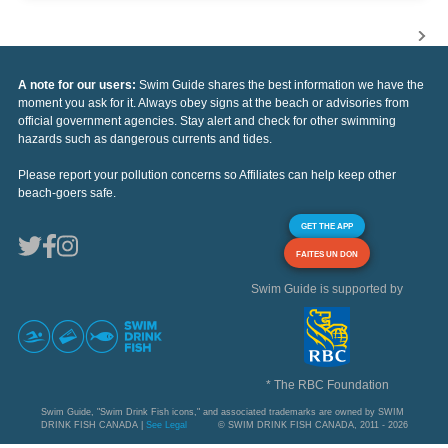
A note for our users:
Swim Guide shares the best information we have the
moment you ask for it. Always obey signs at the beach or advisories from
official government agencies. Stay alert and check for other swimming
hazards such as dangerous currents and tides.
Please report your pollution concerns so Affiliates can help keep other
beach-goers safe.
GET THE APP
FAITES UN DON
Swim Guide is supported by
* The RBC Foundation
Swim Guide, "Swim Drink Fish icons," and associated trademarks are owned by SWIM
DRINK FISH CANADA |
See Legal
© SWIM DRINK FISH CANADA, 2011 - 2026