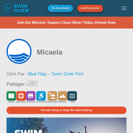
TÉLÉCHARGER
FAITES UN DON
Join Our Mission: Support Clean Water Today. Donate Now.
Micaela
Géré Par :
Blue Flag -- Swim Drink Fish
Partager :
Gratuit
Sauveteur
Kiosque
Accessible
Sablonneux
Rocheux
Côtier
Donate today to keep the data flowing