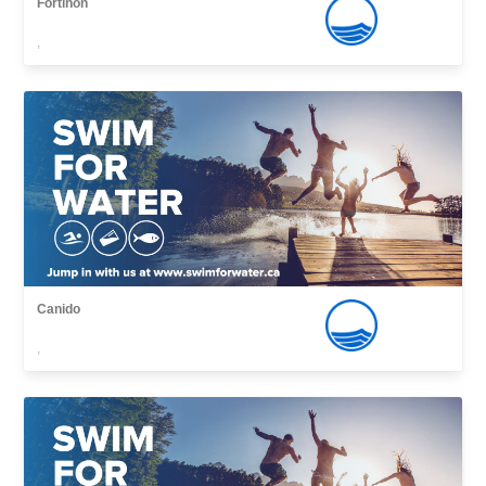
Fortiñon
,
Canido
,