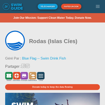
TÉLÉCHARGER
FAITES UN DON
Join Our Mission: Support Clean Water Today. Donate Now.
Rodas (Islas Cíes)
Géré Par :
Blue Flag -- Swim Drink Fish
Partager :
Gratuit
Sauveteur
Kiosque
Sablonneux
Côtier
Donate today to keep the data flowing