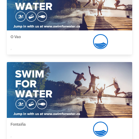
O Vao
,
Fontaiña
,