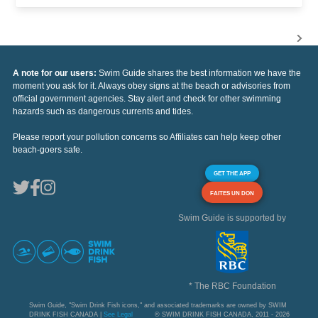
A note for our users:
Swim Guide shares the best information we have the
moment you ask for it. Always obey signs at the beach or advisories from
official government agencies. Stay alert and check for other swimming
hazards such as dangerous currents and tides.
Please report your pollution concerns so Affiliates can help keep other
beach-goers safe.
GET THE APP
FAITES UN DON
Swim Guide is supported by
* The RBC Foundation
Swim Guide, "Swim Drink Fish icons," and associated trademarks are owned by SWIM
DRINK FISH CANADA |
See Legal
© SWIM DRINK FISH CANADA, 2011 - 2026