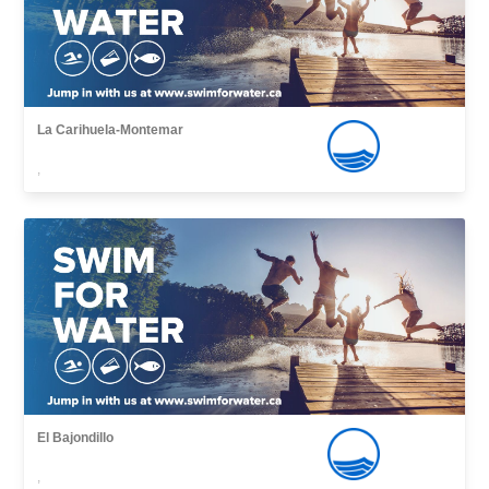
La Carihuela-Montemar
,
El Bajondillo
,