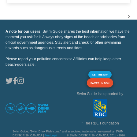
A note for our users:
Swim Guide shares the best information we have the
moment you ask for it. Always obey signs at the beach or advisories from
official government agencies. Stay alert and check for other swimming
hazards such as dangerous currents and tides.
Please report your pollution concerns so Affiliates can help keep other
beach-goers safe.
GET THE APP
FAITES UN DON
Swim Guide is supported by
* The RBC Foundation
Swim Guide, "Swim Drink Fish icons," and associated trademarks are owned by SWIM
DRINK FISH CANADA |
See Legal
© SWIM DRINK FISH CANADA, 2011 - 2026