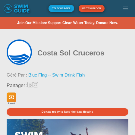
TÉLÉCHARGER
FAITES UN DON
Join Our Mission: Support Clean Water Today. Donate Now.
Costa Sol Cruceros
Géré Par :
Blue Flag -- Swim Drink Fish
Partager :
Payant
Donate today to keep the data flowing