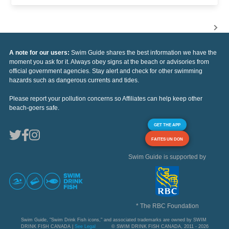
A note for our users:
Swim Guide shares the best information we have the
moment you ask for it. Always obey signs at the beach or advisories from
official government agencies. Stay alert and check for other swimming
hazards such as dangerous currents and tides.
Please report your pollution concerns so Affiliates can help keep other
beach-goers safe.
GET THE APP
FAITES UN DON
Swim Guide is supported by
* The RBC Foundation
Swim Guide, "Swim Drink Fish icons," and associated trademarks are owned by SWIM
DRINK FISH CANADA |
See Legal
© SWIM DRINK FISH CANADA, 2011 - 2026