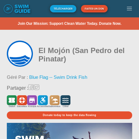
TÉLÉCHARGER
FAITES UN DON
Join Our Mission: Support Clean Water Today. Donate Now.
El Mojón (San Pedro del
Pinatar)
Géré Par :
Blue Flag -- Swim Drink Fish
Partager :
Gratuit
Sauveteur
Kiosque
Accessible
Sablonneux
Côtier
Donate today to keep the data flowing