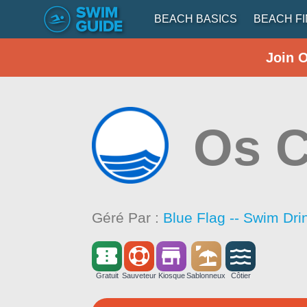
BEACH BASICS
BEACH F
Join 
Os C
Géré Par :
Blue Flag -- Swim Dri
Gratuit
Sauveteur
Kiosque
Sablonneux
Côtier