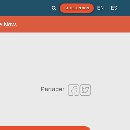
EN
ES
FAITES UN DON
e Now.
Partager :