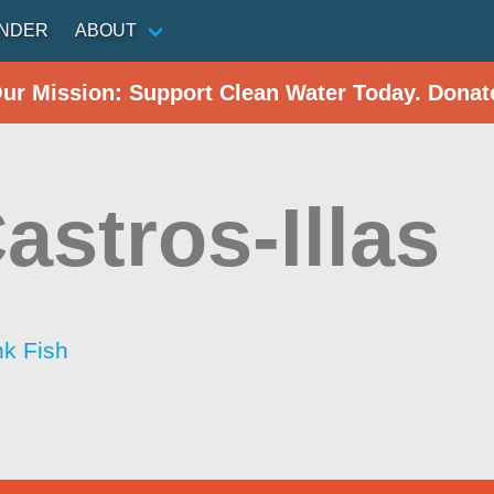
INDER
ABOUT
Our Mission: Support Clean Water Today. Donat
astros-Illas
nk Fish