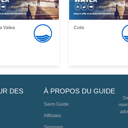
a Valea
Coto
,
UR DES
À PROPOS DU GUIDE
Sw
Swim Guide
mome
advi
Affiliates
Sponsors