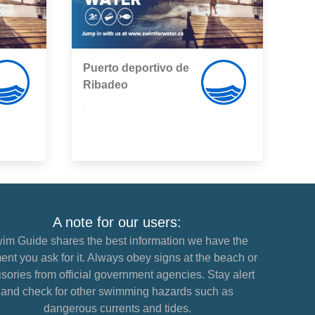
Puerto deportivo de
Ribadeo
,
A note for our users:
im Guide shares the best information we have the
nt you ask for it. Always obey signs at the beach or
sories from official government agencies. Stay alert
and check for other swimming hazards such as
dangerous currents and tides.