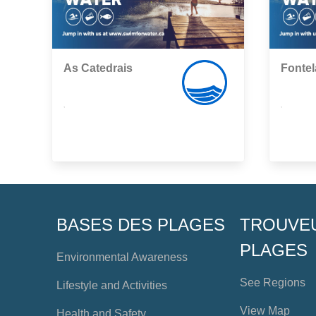
As Catedrais
Fontel
,
,
BASES DES PLAGES
TROUVE
PLAGES
Environmental Awareness
See Regions
Lifestyle and Activities
View Map
Health and Safety