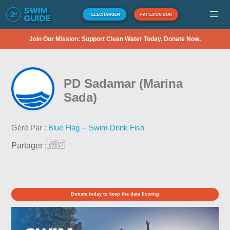
TÉLÉCHARGER
FAITES UN DON
Join Our Mission: Support Clean Water Today. Donate Now.
PD Sadamar (Marina
Sada)
Géré Par :
Blue Flag -- Swim Drink Fish
Partager :
Donate today to keep the data flowing