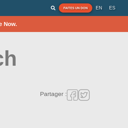
EN
ES
FAITES UN DON
e Now.
ch
Partager :