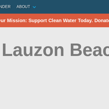
INDER
ABOUT
Our Mission: Support Clean Water Today. Donat
 Lauzon Bea