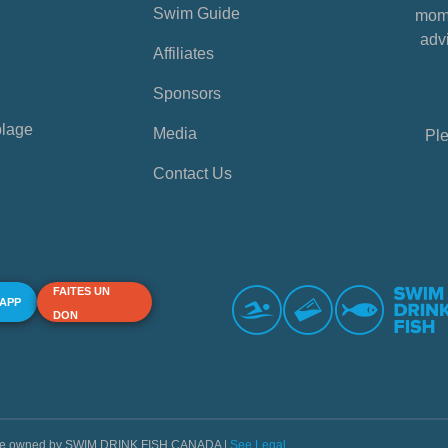
Swim Guide
mome
advi
Affiliates
Sponsors
plage
Media
Ple
Contact Us
FAITES UN
 APP
DON
s are owned by SWIM DRINK FISH CANADA |
See Legal