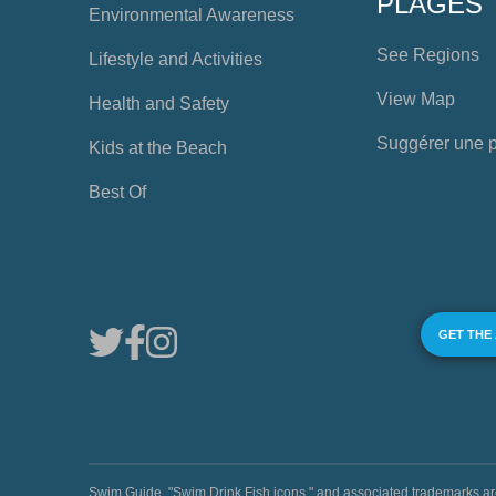
PLAGES
Environmental Awareness
See Regions
Lifestyle and Activities
View Map
Health and Safety
Suggérer une 
Kids at the Beach
Best Of
GET THE
Swim Guide, "Swim Drink Fish icons," and associated trademark