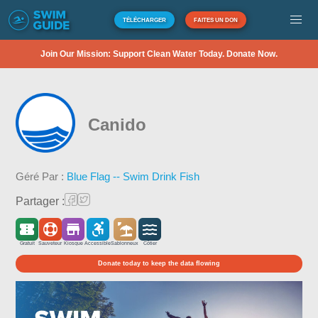
TÉLÉCHARGER
FAITES UN DON
Join Our Mission: Support Clean Water Today. Donate Now.
Canido
Géré Par :
Blue Flag -- Swim Drink Fish
Partager :
Gratuit
Sauveteur
Kiosque
Accessible
Sablonneux
Côtier
Donate today to keep the data flowing