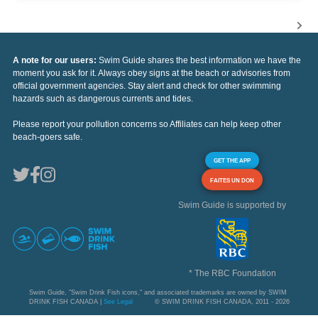
A note for our users:
Swim Guide shares the best information we have the
moment you ask for it. Always obey signs at the beach or advisories from
official government agencies. Stay alert and check for other swimming
hazards such as dangerous currents and tides.
Please report your pollution concerns so Affiliates can help keep other
beach-goers safe.
GET THE APP
FAITES UN DON
Swim Guide is supported by
* The RBC Foundation
Swim Guide, "Swim Drink Fish icons," and associated trademarks are owned by SWIM
DRINK FISH CANADA |
See Legal
© SWIM DRINK FISH CANADA, 2011 - 2026