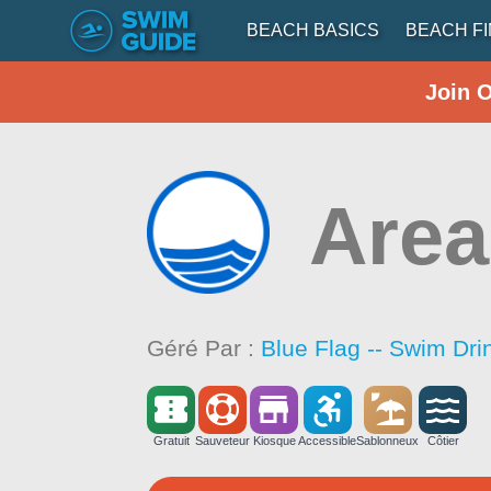
BEACH BASICS
BEACH F
Join 
Area
Géré Par :
Blue Flag -- Swim Dri
Gratuit
Sauveteur
Kiosque
Accessible
Sablonneux
Côtier