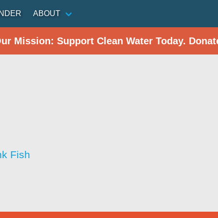
INDER
ABOUT
Our Mission: Support Clean Water Today. Donat
nk Fish