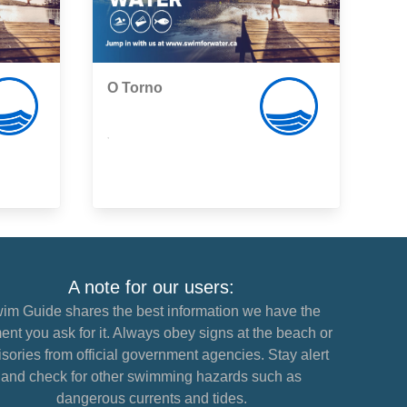
O Torno
,
A note for our users:
im Guide shares the best information we have the
nt you ask for it. Always obey signs at the beach or
sories from official government agencies. Stay alert
and check for other swimming hazards such as
dangerous currents and tides.