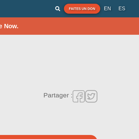
EN
ES
FAITES UN DON
e Now.
Partager :