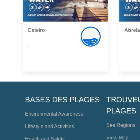
Esteiro
Abrela
,
,
BASES DES PLAGES
TROUVE
PLAGES
Environmental Awareness
See Regions
Lifestyle and Activities
View Map
Health and Safety