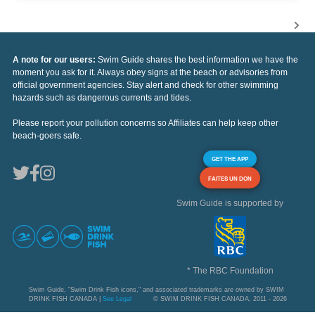
A note for our users:
Swim Guide shares the best information we have the
moment you ask for it. Always obey signs at the beach or advisories from
official government agencies. Stay alert and check for other swimming
hazards such as dangerous currents and tides.
Please report your pollution concerns so Affiliates can help keep other
beach-goers safe.
GET THE APP
FAITES UN DON
Swim Guide is supported by
* The RBC Foundation
Swim Guide, "Swim Drink Fish icons," and associated trademarks are owned by SWIM
DRINK FISH CANADA |
See Legal
© SWIM DRINK FISH CANADA, 2011 - 2026