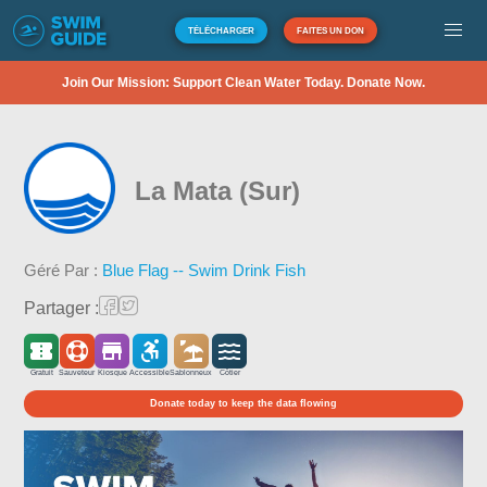
TÉLÉCHARGER
FAITES UN DON
Join Our Mission: Support Clean Water Today. Donate Now.
La Mata (Sur)
Géré Par :
Blue Flag -- Swim Drink Fish
Partager :
Gratuit
Sauveteur
Kiosque
Accessible
Sablonneux
Côtier
Donate today to keep the data flowing