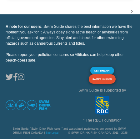
A note for our users:
Swim Guide shares the best information we have the
moment you ask for it. Always obey signs at the beach or advisories from
official government agencies. Stay alert and check for other swimming
hazards such as dangerous currents and tides.
Please report your pollution concerns so Affiliates can help keep other
beach-goers safe.
GET THE APP
FAITES UN DON
Swim Guide is supported by
* The RBC Foundation
Swim Guide, "Swim Drink Fish icons," and associated trademarks are owned by SWIM
DRINK FISH CANADA |
See Legal
© SWIM DRINK FISH CANADA, 2011 - 2026