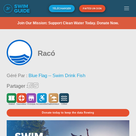
TÉLÉCHARGER
FAITES UN DON
Join Our Mission: Support Clean Water Today. Donate Now.
Racó
Géré Par :
Blue Flag -- Swim Drink Fish
Partager :
Gratuit
Sauveteur
Kiosque
Accessible
Sablonneux
Côtier
Donate today to keep the data flowing