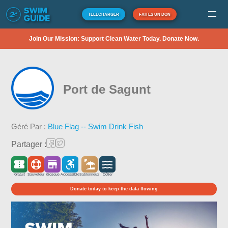
TÉLÉCHARGER
FAITES UN DON
Join Our Mission: Support Clean Water Today. Donate Now.
Port de Sagunt
Géré Par :
Blue Flag -- Swim Drink Fish
Partager :
Gratuit
Sauveteur
Kiosque
Accessible
Sablonneux
Côtier
Donate today to keep the data flowing