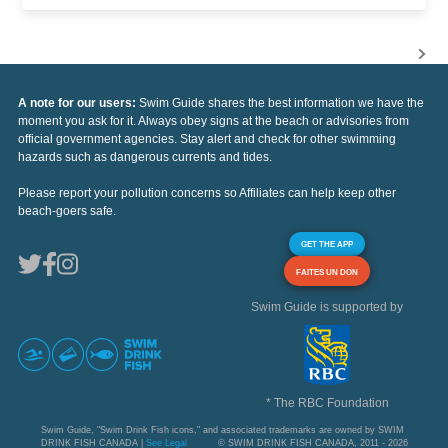
A note for our users:
Swim Guide shares the best information we have the
moment you ask for it. Always obey signs at the beach or advisories from
official government agencies. Stay alert and check for other swimming
hazards such as dangerous currents and tides.
Please report your pollution concerns so Affiliates can help keep other
beach-goers safe.
GET THE APP
FAITES UN DON
Swim Guide is supported by
* The RBC Foundation
Swim Guide, "Swim Drink Fish icons," and associated trademarks are owned by SWIM
DRINK FISH CANADA |
See Legal
© SWIM DRINK FISH CANADA, 2011 - 2026