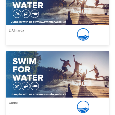
L´Almardá
,
Corint
,