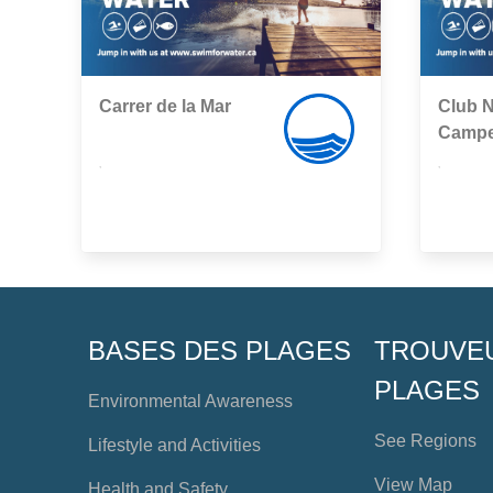
Carrer de la Mar
Club N
Campe
,
,
BASES DES PLAGES
TROUVE
PLAGES
Environmental Awareness
See Regions
Lifestyle and Activities
View Map
Health and Safety