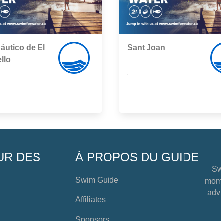
áutico de El
Sant Joan
llo
,
UR DES
À PROPOS DU GUIDE
Sw
Swim Guide
mome
advi
Affiliates
Sponsors