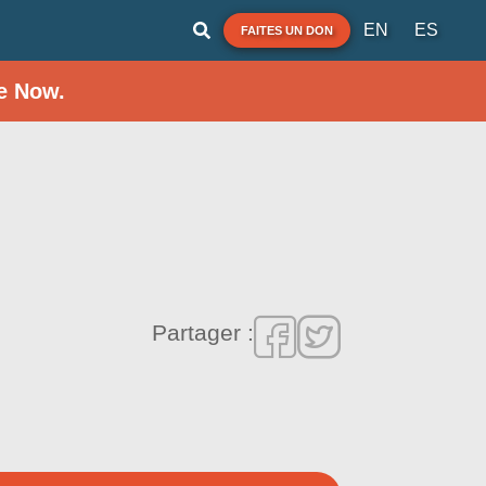
EN
ES
FAITES UN DON
e Now.
Partager :