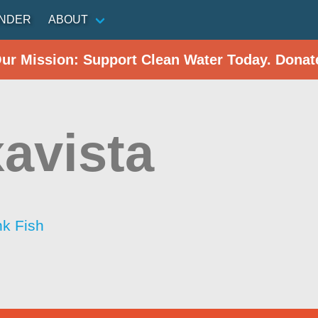
INDER
ABOUT
Our Mission: Support Clean Water Today. Donat
avista
nk Fish