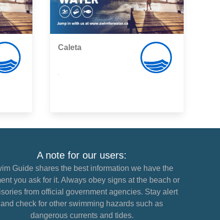
Caleta
,
A note for our users:
im Guide shares the best information we have the
nt you ask for it. Always obey signs at the beach or
sories from official government agencies. Stay alert
and check for other swimming hazards such as
dangerous currents and tides.