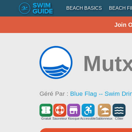
BEACH BASICS
BEACH F
Join 
Mutx
Géré Par :
Blue Flag -- Swim Dri
Gratuit
Sauveteur
Kiosque
Accessible
Sablonneux
Côtier