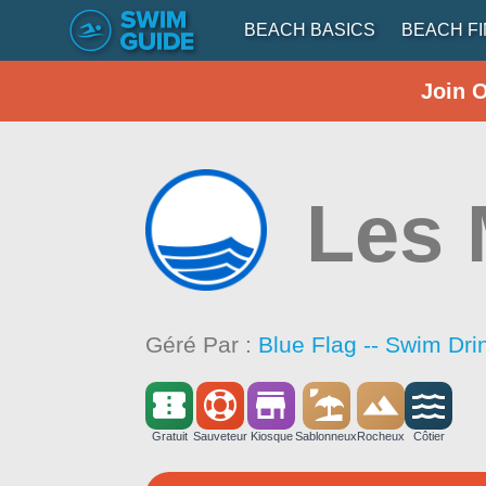
BEACH BASICS
BEACH F
Join 
Les 
Géré Par :
Blue Flag -- Swim Dri
Gratuit
Sauveteur
Kiosque
Sablonneux
Rocheux
Côtier