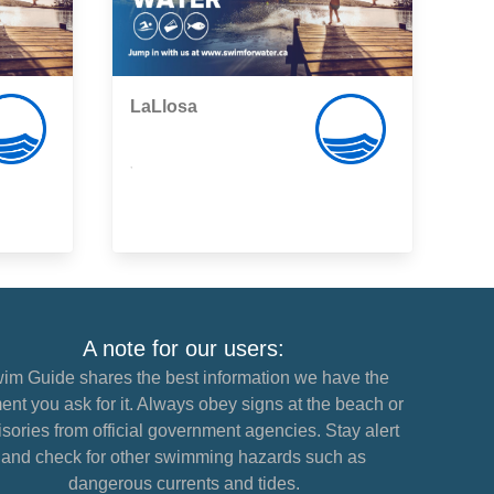
LaLlosa
,
A note for our users:
im Guide shares the best information we have the
nt you ask for it. Always obey signs at the beach or
sories from official government agencies. Stay alert
and check for other swimming hazards such as
dangerous currents and tides.