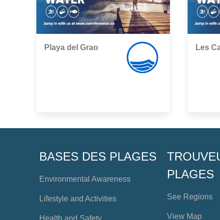
Playa del Grao
Les C
,
,
BASES DES PLAGES
TROUVE
PLAGES
Environmental Awareness
See Regions
Lifestyle and Activities
View Map
Health and Safety