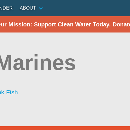
INDER
ABOUT
Our Mission: Support Clean Water Today. Donat
Marines
nk Fish