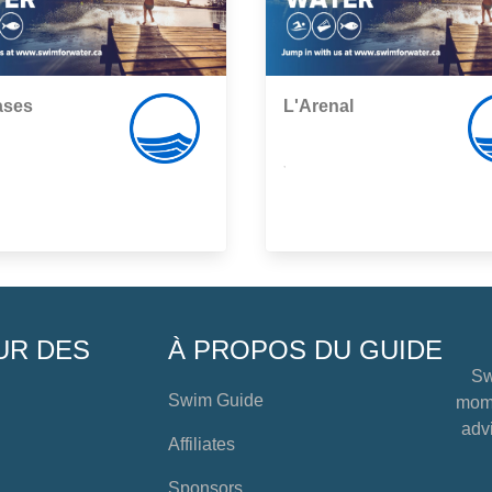
ases
L'Arenal
,
UR DES
À PROPOS DU GUIDE
Sw
Swim Guide
mome
advi
Affiliates
Sponsors