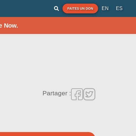
EN
ES
FAITES UN DON
e Now.
Partager :