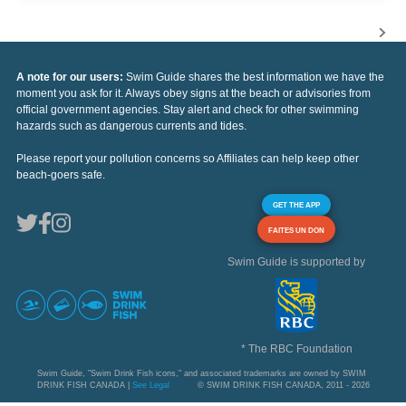
A note for our users:
Swim Guide shares the best information we have the
moment you ask for it. Always obey signs at the beach or advisories from
official government agencies. Stay alert and check for other swimming
hazards such as dangerous currents and tides.
Please report your pollution concerns so Affiliates can help keep other
beach-goers safe.
GET THE APP
FAITES UN DON
Swim Guide is supported by
* The RBC Foundation
Swim Guide, "Swim Drink Fish icons," and associated trademarks are owned by SWIM
DRINK FISH CANADA |
See Legal
© SWIM DRINK FISH CANADA, 2011 - 2026