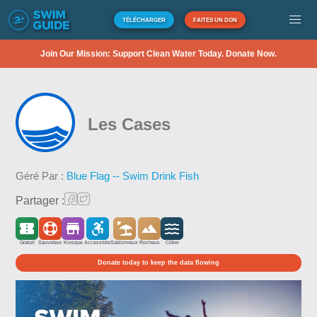
TÉLÉCHARGER
FAITES UN DON
Join Our Mission: Support Clean Water Today. Donate Now.
Les Cases
Géré Par :
Blue Flag -- Swim Drink Fish
Partager :
Gratuit
Sauveteur
Kiosque
Accessible
Sablonneux
Rocheux
Côtier
Donate today to keep the data flowing