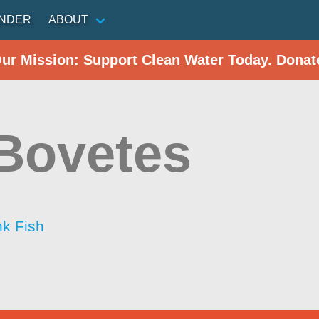
INDER
ABOUT
Our Mission: Support Clean Water Today. Donat
Bovetes
nk Fish