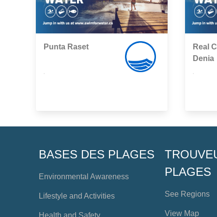
Punta Raset
Real C
Denia
,
,
BASES DES PLAGES
TROUVE
PLAGES
Environmental Awareness
See Regions
Lifestyle and Activities
View Map
Health and Safety