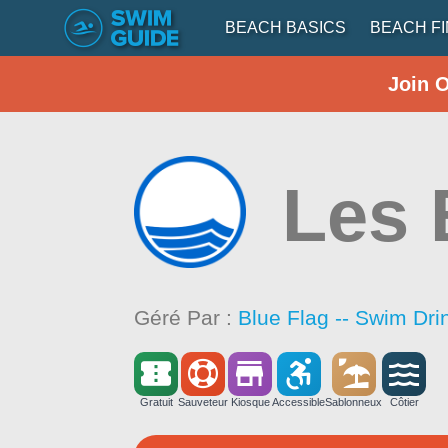
BEACH BASICS
BEACH F
Join 
Les 
Géré Par :
Blue Flag -- Swim Dri
Gratuit
Sauveteur
Kiosque
Accessible
Sablonneux
Côtier