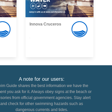
Innova Cruceros
,
A note for our users:
im Guide shares the best information we have the
nt you ask for it. Always obey signs at the beach or
sories from official government agencies. Stay alert
and check for other swimming hazards such as
dangerous currents and tides.