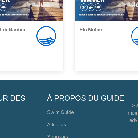
lub Náutico
Els Molins
,
UR DES
À PROPOS DU GUIDE
Sw
Swim Guide
mome
advi
Affiliates
Sponsors