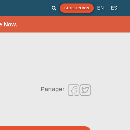
EN
ES
FAITES UN DON
e Now.
Partager :