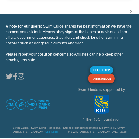
A note for our users:
Swim Guide shares the best information we have the
moment you ask for it. Always obey signs at the beach or advisories from
official government agencies. Stay alert and check for other swimming
hazards such as dangerous currents and tides.
Please report your pollution concerns so Affiliates can help keep other
beach-goers safe.
GET THE APP
FAITES UN DON
Swim Guide is supported by
* The RBC Foundation
Swim Guide, "Swim Drink Fish icons," and associated trademarks are owned by SWIM
DRINK FISH CANADA |
See Legal
© SWIM DRINK FISH CANADA, 2011 - 2026