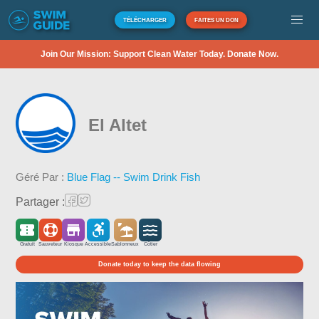
TÉLÉCHARGER
FAITES UN DON
Join Our Mission: Support Clean Water Today. Donate Now.
El Altet
Géré Par :
Blue Flag -- Swim Drink Fish
Partager :
Gratuit
Sauveteur
Kiosque
Accessible
Sablonneux
Côtier
Donate today to keep the data flowing