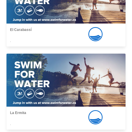
El Carabassí
,
La Ermita
,