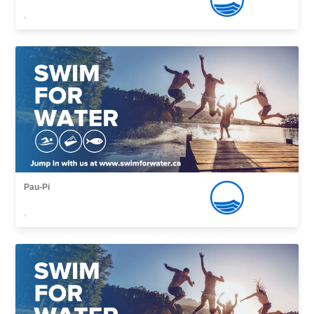
,
Pau-Pi
,