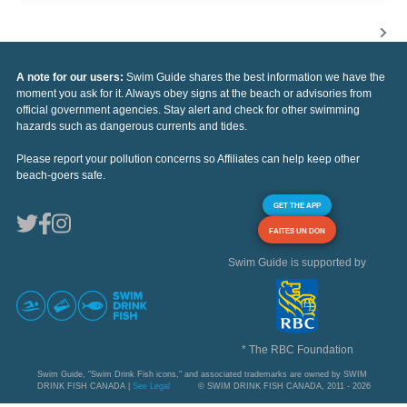
A note for our users:
Swim Guide shares the best information we have the
moment you ask for it. Always obey signs at the beach or advisories from
official government agencies. Stay alert and check for other swimming
hazards such as dangerous currents and tides.
Please report your pollution concerns so Affiliates can help keep other
beach-goers safe.
GET THE APP
FAITES UN DON
Swim Guide is supported by
* The RBC Foundation
Swim Guide, "Swim Drink Fish icons," and associated trademarks are owned by SWIM
DRINK FISH CANADA |
See Legal
© SWIM DRINK FISH CANADA, 2011 - 2026