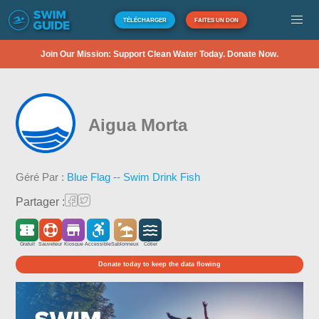
TÉLÉCHARGER
FAITES UN DON
Join Our Mission: Support Clean Water Today. Donate Now.
Aigua Morta
Géré Par :
Blue Flag -- Swim Drink Fish
Partager :
Gratuit
Sauveteur
Kiosque
Accessible
Sablonneux
Côtier
Donate today to keep the data flowing