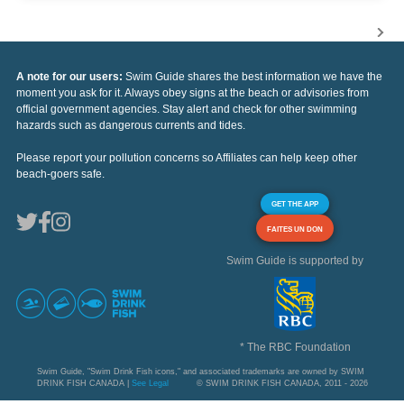
A note for our users:
Swim Guide shares the best information we have the
moment you ask for it. Always obey signs at the beach or advisories from
official government agencies. Stay alert and check for other swimming
hazards such as dangerous currents and tides.
Please report your pollution concerns so Affiliates can help keep other
beach-goers safe.
GET THE APP
FAITES UN DON
Swim Guide is supported by
* The RBC Foundation
Swim Guide, "Swim Drink Fish icons," and associated trademarks are owned by SWIM
DRINK FISH CANADA |
See Legal
© SWIM DRINK FISH CANADA, 2011 - 2026