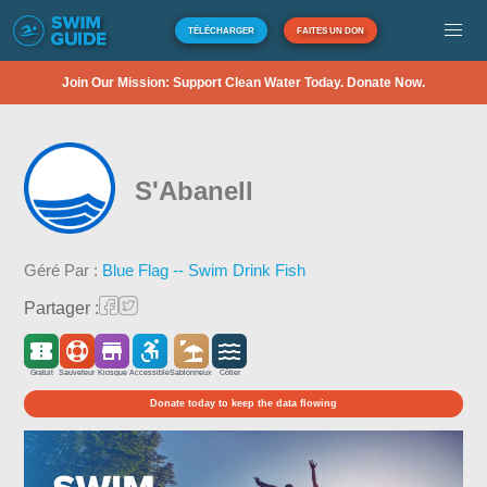
TÉLÉCHARGER
FAITES UN DON
Join Our Mission: Support Clean Water Today. Donate Now.
S'Abanell
Géré Par :
Blue Flag -- Swim Drink Fish
Partager :
Gratuit
Sauveteur
Kiosque
Accessible
Sablonneux
Côtier
Donate today to keep the data flowing