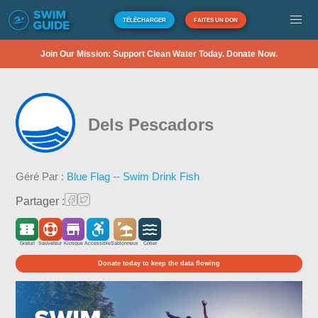
TÉLÉCHARGER
FAITES UN DON
Join Our Mission: Support Clean Water Today. Donate Now.
Dels Pescadors
Géré Par :
Blue Flag -- Swim Drink Fish
Partager :
Gratuit
Sauveteur
Kiosque
Accessible
Sablonneux
Côtier
Donate today to keep the data flowing