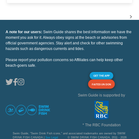
A note for our users:
Swim Guide shares the best information we have the
moment you ask for it. Always obey signs at the beach or advisories from
official government agencies. Stay alert and check for other swimming
hazards such as dangerous currents and tides.
Please report your pollution concerns so Affiliates can help keep other
beach-goers safe.
GET THE APP
FAITES UN DON
Swim Guide is supported by
* The RBC Foundation
Swim Guide, "Swim Drink Fish icons," and associated trademarks are owned by SWIM
DRINK FISH CANADA |
See Legal
© SWIM DRINK FISH CANADA, 2011 - 2026