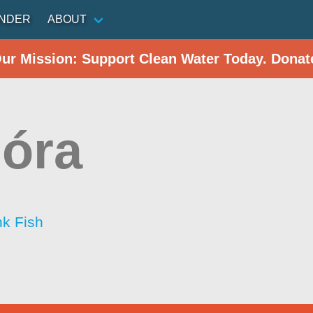
INDER
ABOUT
Our Mission: Support Clean Water Today. Donat
óra
nk Fish