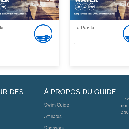
la
La Paella
,
UR DES
À PROPOS DU GUIDE
Sw
Swim Guide
mome
advi
Affiliates
Sponsors