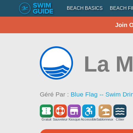
BEACH BASICS
BEACH F
Join 
La M
Géré Par :
Blue Flag -- Swim Dri
Gratuit
Sauveteur
Kiosque
Accessible
Sablonneux
Côtier