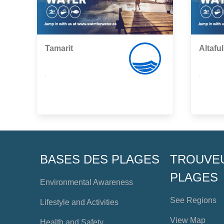
Tamarit
Altaful
,
,
BASES DES PLAGES
TROUVE
PLAGES
Environmental Awareness
See Regions
Lifestyle and Activities
View Map
Health and Safety