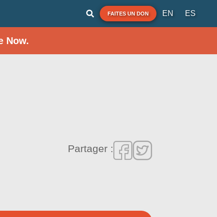
EN
ES
FAITES UN DON
e Now.
Partager :