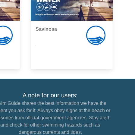
Savinosa
,
A note for our users:
im Guide shares the best information we have the
nt you ask for it. Always obey signs at the beach or
sories from official government agencies. Stay alert
and check for other swimming hazards such as
dangerous currents and tides.