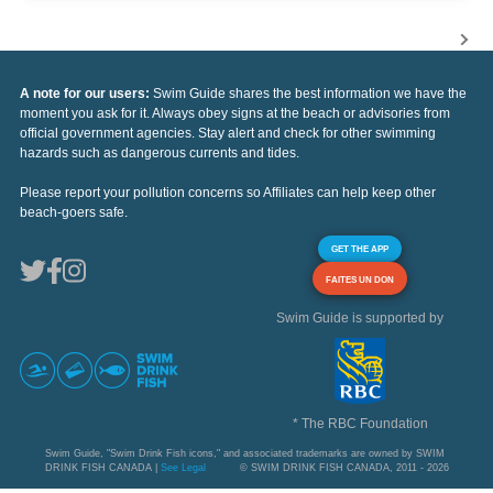
A note for our users:
Swim Guide shares the best information we have the
moment you ask for it. Always obey signs at the beach or advisories from
official government agencies. Stay alert and check for other swimming
hazards such as dangerous currents and tides.
Please report your pollution concerns so Affiliates can help keep other
beach-goers safe.
GET THE APP
FAITES UN DON
Swim Guide is supported by
* The RBC Foundation
Swim Guide, "Swim Drink Fish icons," and associated trademarks are owned by SWIM
DRINK FISH CANADA |
See Legal
© SWIM DRINK FISH CANADA, 2011 - 2026