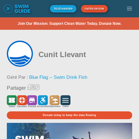
TÉLÉCHARGER
FAITES UN DON
Join Our Mission: Support Clean Water Today. Donate Now.
Cunit Llevant
Géré Par :
Blue Flag -- Swim Drink Fish
Partager :
Gratuit
Sauveteur
Kiosque
Accessible
Sablonneux
Côtier
Donate today to keep the data flowing