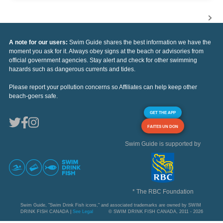
A note for our users:
Swim Guide shares the best information we have the
moment you ask for it. Always obey signs at the beach or advisories from
official government agencies. Stay alert and check for other swimming
hazards such as dangerous currents and tides.
Please report your pollution concerns so Affiliates can help keep other
beach-goers safe.
GET THE APP
FAITES UN DON
Swim Guide is supported by
* The RBC Foundation
Swim Guide, "Swim Drink Fish icons," and associated trademarks are owned by SWIM
DRINK FISH CANADA |
See Legal
© SWIM DRINK FISH CANADA, 2011 - 2026