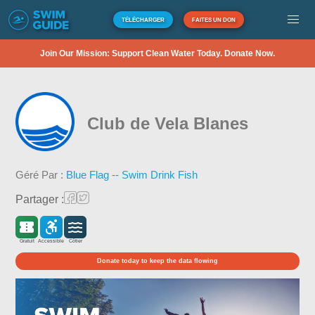
TÉLÉCHARGER
FAITES UN DON
Join Our Mission: Support Clean Water Today. Donate Now.
Club de Vela Blanes
Géré Par :
Blue Flag -- Swim Drink Fish
Partager :
Gratuit
Accessible
Côtier
Donate today to keep the data flowing