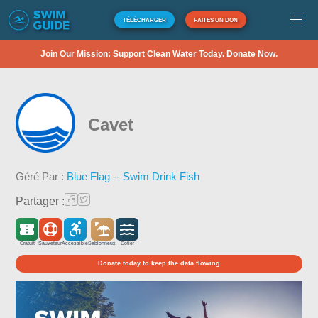
TÉLÉCHARGER
FAITES UN DON
Join Our Mission: Support Clean Water Today. Donate Now.
Cavet
Géré Par :
Blue Flag -- Swim Drink Fish
Partager :
Gratuit
Sauveteur
Accessible
Sablonneux
Côtier
Donate today to keep the data flowing