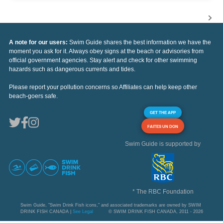
A note for our users:
Swim Guide shares the best information we have the
moment you ask for it. Always obey signs at the beach or advisories from
official government agencies. Stay alert and check for other swimming
hazards such as dangerous currents and tides.
Please report your pollution concerns so Affiliates can help keep other
beach-goers safe.
GET THE APP
FAITES UN DON
Swim Guide is supported by
* The RBC Foundation
Swim Guide, "Swim Drink Fish icons," and associated trademarks are owned by SWIM
DRINK FISH CANADA |
See Legal
© SWIM DRINK FISH CANADA, 2011 - 2026