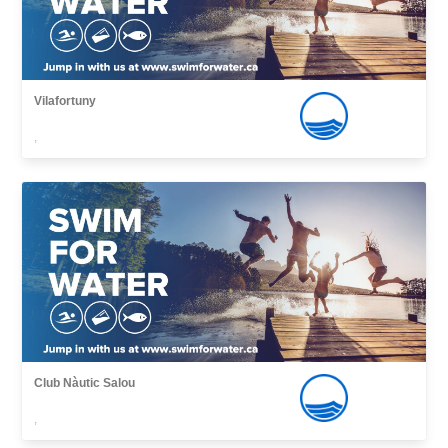
Vilafortuny
,
Club Nàutic Salou
,