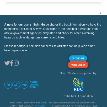
A note for our users:
Swim Guide shares the best information we have the
moment you ask for it. Always obey signs at the beach or advisories from
official government agencies. Stay alert and check for other swimming
hazards such as dangerous currents and tides.
Please report your pollution concerns so Affiliates can help keep other
beach-goers safe.
GET THE APP
FAITES UN DON
Swim Guide is supported by
* The RBC Foundation
Swim Guide, "Swim Drink Fish icons," and associated trademarks are owned by SWIM
DRINK FISH CANADA |
See Legal
© SWIM DRINK FISH CANADA, 2011 - 2026