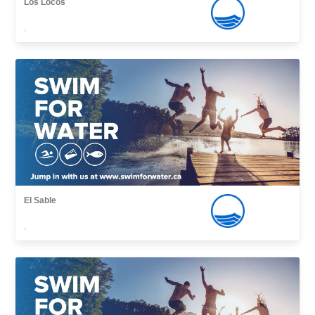
Los Locos
,
El Sable
,