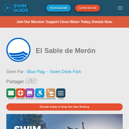
TÉLÉCHARGER
FAITES UN DON
Join Our Mission: Support Clean Water Today. Donate Now.
El Sable de Merón
Géré Par :
Blue Flag -- Swim Drink Fish
Partager :
Gratuit
Sauveteur
Kiosque
Accessible
Sablonneux
Côtier
Donate today to keep the data flowing