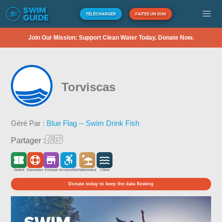
TÉLÉCHARGER
FAITES UN DON
Join Our Mission: Support Clean Water Today. Donate Now.
Torviscas
Géré Par :
Blue Flag -- Swim Drink Fish
Partager :
Gratuit
Sauveteur
Kiosque
Accessible
Sablonneux
Côtier
Donate today to keep the data flowing