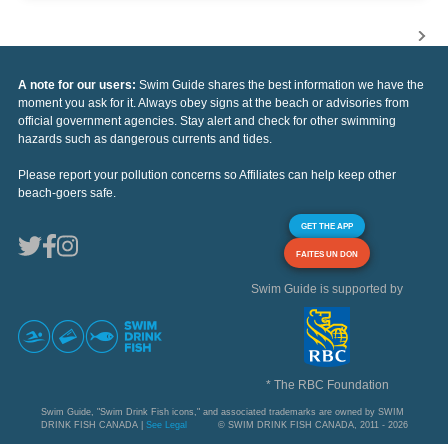
A note for our users:
Swim Guide shares the best information we have the
moment you ask for it. Always obey signs at the beach or advisories from
official government agencies. Stay alert and check for other swimming
hazards such as dangerous currents and tides.
Please report your pollution concerns so Affiliates can help keep other
beach-goers safe.
GET THE APP
FAITES UN DON
Swim Guide is supported by
* The RBC Foundation
Swim Guide, "Swim Drink Fish icons," and associated trademarks are owned by SWIM
DRINK FISH CANADA |
See Legal
© SWIM DRINK FISH CANADA, 2011 - 2026