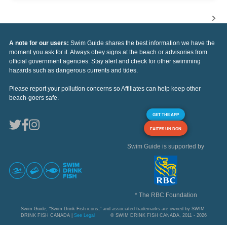
A note for our users:
Swim Guide shares the best information we have the
moment you ask for it. Always obey signs at the beach or advisories from
official government agencies. Stay alert and check for other swimming
hazards such as dangerous currents and tides.
Please report your pollution concerns so Affiliates can help keep other
beach-goers safe.
GET THE APP
FAITES UN DON
Swim Guide is supported by
* The RBC Foundation
Swim Guide, "Swim Drink Fish icons," and associated trademarks are owned by SWIM
DRINK FISH CANADA |
See Legal
© SWIM DRINK FISH CANADA, 2011 - 2026