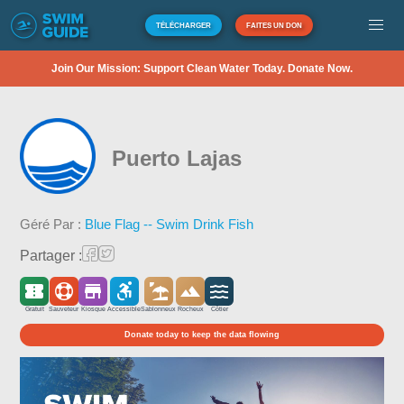
TÉLÉCHARGER
FAITES UN DON
Join Our Mission: Support Clean Water Today. Donate Now.
Puerto Lajas
Géré Par :
Blue Flag -- Swim Drink Fish
Partager :
Gratuit
Sauveteur
Kiosque
Accessible
Sablonneux
Rocheux
Côtier
Donate today to keep the data flowing