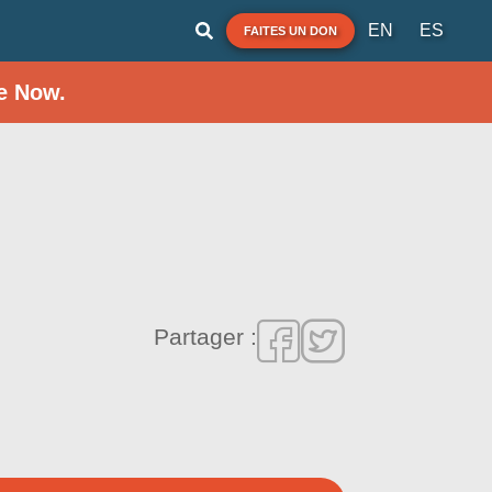
EN
ES
FAITES UN DON
e Now.
Partager :