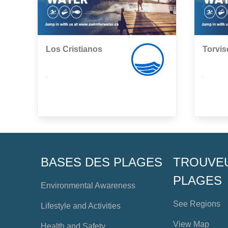
Los Cristianos
Torvis
,
,
BASES DES PLAGES
TROUVE
PLAGES
Environmental Awareness
See Regions
Lifestyle and Activities
View Map
Health and Safety