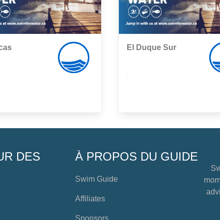
cas
El Duque Sur
,
UR DES
À PROPOS DU GUIDE
Sw
Swim Guide
mome
advi
Affiliates
Sponsors