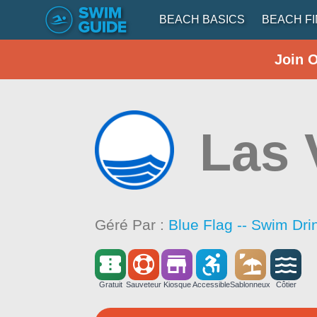
BEACH BASICS
BEACH F
Join 
Las 
Géré Par :
Blue Flag -- Swim Dri
Gratuit
Sauveteur
Kiosque
Accessible
Sablonneux
Côtier