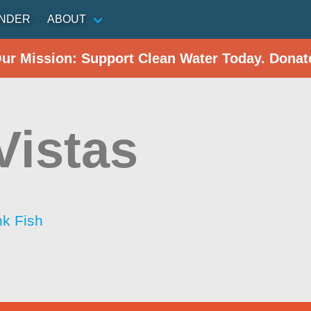
INDER
ABOUT
Our Mission: Support Clean Water Today. Donat
Vistas
nk Fish