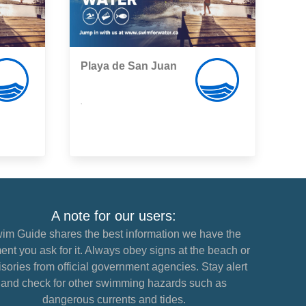
Playa de San Juan
,
A note for our users:
im Guide shares the best information we have the
nt you ask for it. Always obey signs at the beach or
sories from official government agencies. Stay alert
and check for other swimming hazards such as
dangerous currents and tides.