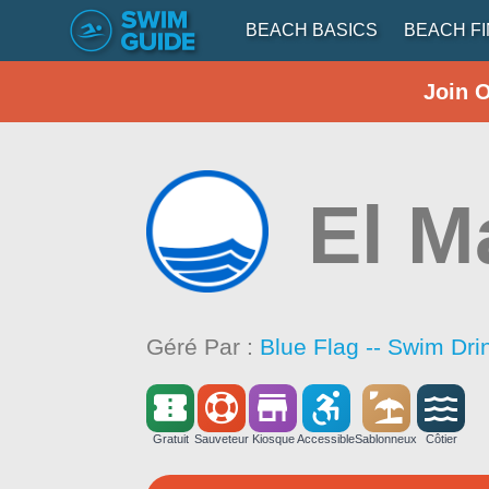
BEACH BASICS
BEACH F
Join 
El M
Géré Par :
Blue Flag -- Swim Dri
Gratuit
Sauveteur
Kiosque
Accessible
Sablonneux
Côtier