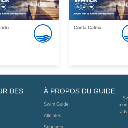
ondo
Costa Calma
,
UR DES
À PROPOS DU GUIDE
Sw
Swim Guide
mome
advi
Affiliates
Sponsors