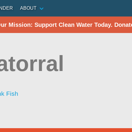
INDER
ABOUT
Our Mission: Support Clean Water Today. Donat
atorral
nk Fish