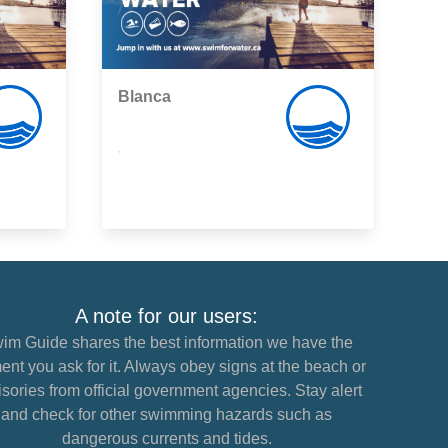
Blanca
,
A note for our users:
im Guide shares the best information we have the
nt you ask for it. Always obey signs at the beach or
sories from official government agencies. Stay alert
and check for other swimming hazards such as
dangerous currents and tides.