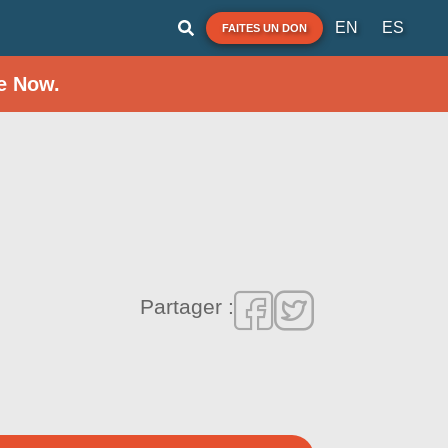
EN
ES
FAITES UN DON
e Now.
Partager :