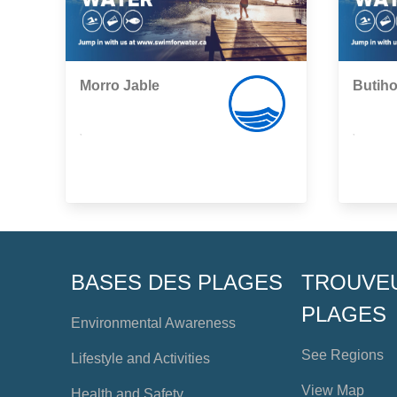
Morro Jable
Butih
,
,
BASES DES PLAGES
TROUVE
PLAGES
Environmental Awareness
See Regions
Lifestyle and Activities
View Map
Health and Safety