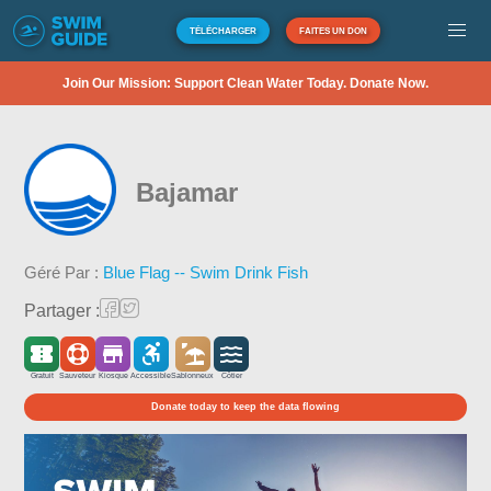
TÉLÉCHARGER
FAITES UN DON
Join Our Mission: Support Clean Water Today. Donate Now.
Bajamar
Géré Par :
Blue Flag -- Swim Drink Fish
Partager :
Gratuit
Sauveteur
Kiosque
Accessible
Sablonneux
Côtier
Donate today to keep the data flowing