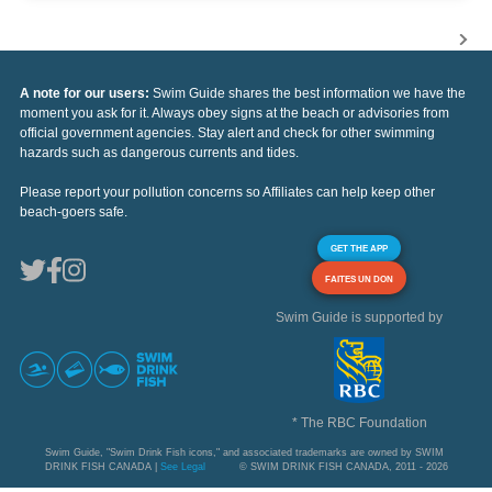
A note for our users:
Swim Guide shares the best information we have the
moment you ask for it. Always obey signs at the beach or advisories from
official government agencies. Stay alert and check for other swimming
hazards such as dangerous currents and tides.
Please report your pollution concerns so Affiliates can help keep other
beach-goers safe.
GET THE APP
FAITES UN DON
Swim Guide is supported by
* The RBC Foundation
Swim Guide, "Swim Drink Fish icons," and associated trademarks are owned by SWIM
DRINK FISH CANADA |
See Legal
© SWIM DRINK FISH CANADA, 2011 - 2026