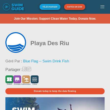
TÉLÉCHARGER
FAITES UN DON
Join Our Mission: Support Clean Water Today. Donate Now.
Playa Des Riu
Géré Par :
Blue Flag -- Swim Drink Fish
Partager :
Gratuit
Kiosque
Sablonneux
Côtier
Donate today to keep the data flowing