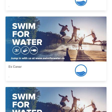
,
Es Canar
,