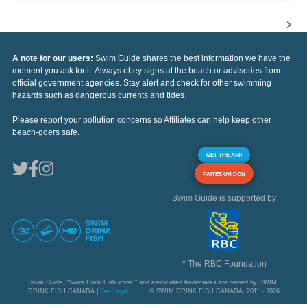
A note for our users:
Swim Guide shares the best information we have the
moment you ask for it. Always obey signs at the beach or advisories from
official government agencies. Stay alert and check for other swimming
hazards such as dangerous currents and tides.
Please report your pollution concerns so Affiliates can help keep other
beach-goers safe.
GET THE APP
FAITES UN DON
Swim Guide is supported by
* The RBC Foundation
Swim Guide, "Swim Drink Fish icons," and associated trademarks are owned by SWIM
DRINK FISH CANADA |
See Legal
© SWIM DRINK FISH CANADA, 2011 - 2026