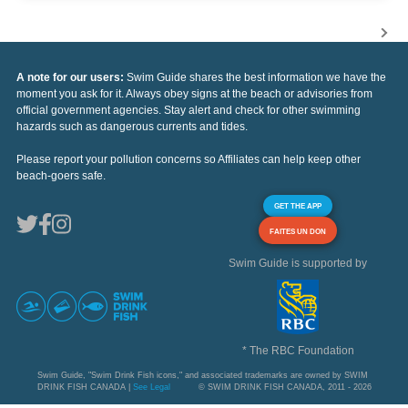
A note for our users:
Swim Guide shares the best information we have the
moment you ask for it. Always obey signs at the beach or advisories from
official government agencies. Stay alert and check for other swimming
hazards such as dangerous currents and tides.
Please report your pollution concerns so Affiliates can help keep other
beach-goers safe.
GET THE APP
FAITES UN DON
Swim Guide is supported by
* The RBC Foundation
Swim Guide, "Swim Drink Fish icons," and associated trademarks are owned by SWIM
DRINK FISH CANADA |
See Legal
© SWIM DRINK FISH CANADA, 2011 - 2026