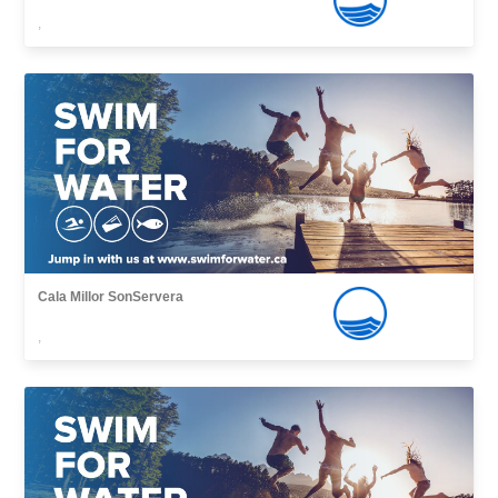
,
Cala Millor SonServera
,