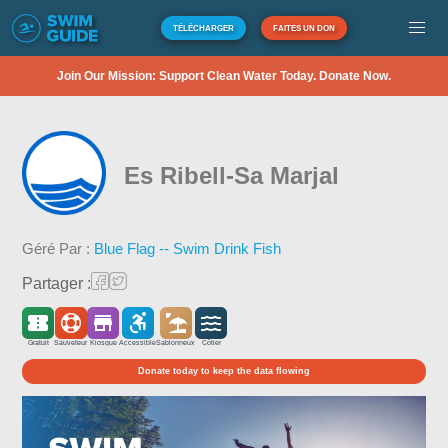
TÉLÉCHARGER
FAITES UN DON
Join Our Mission: Support Clean Water Today. Donate Now.
Es Ribell-Sa Marjal
Géré Par :
Blue Flag -- Swim Drink Fish
Partager :
Gratuit
Sauveteur
Kiosque
Accessible
Sablonneux
Côtier
Donate today to keep the data flowing